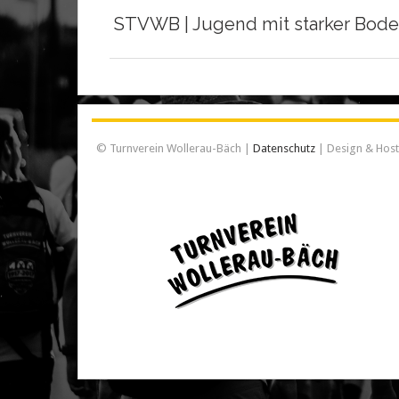
STVWB | Jugend mit starker Bod
© Turnverein Wollerau-Bäch |
Datenschutz
| Design & Hos