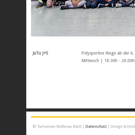
JuTu J+S
Polysportive Riege ab der 6.
Mittwoch | 18.30h - 20.00
© Turnverein Wollerau-Bäch |
Datenschutz
| Design & Hos