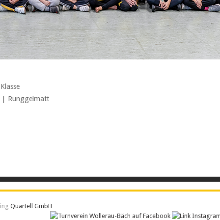
 Klasse
h | Runggelmatt
ting
Quartell GmbH