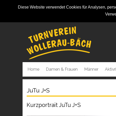
Diese Website verwendet Cookies für Analysen, person
Verwe
Home
Damen & Frauen
Männer
Aktiv
JuTu J+S
Kurzportrait JuTu J+S