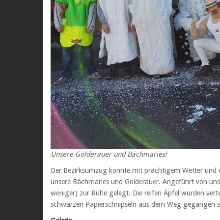
Unsere Golderauer und Bächmaries!
Der Bezirksumzug konnte mit prächtigem Wetter und e
unsere Bächmaries und Golderauer. Angeführt von uns
weniger) zur Ruhe gelegt. Die reifen Äpfel wurden ve
schwarzen Papierschnipseln aus dem Weg gegangen sind,