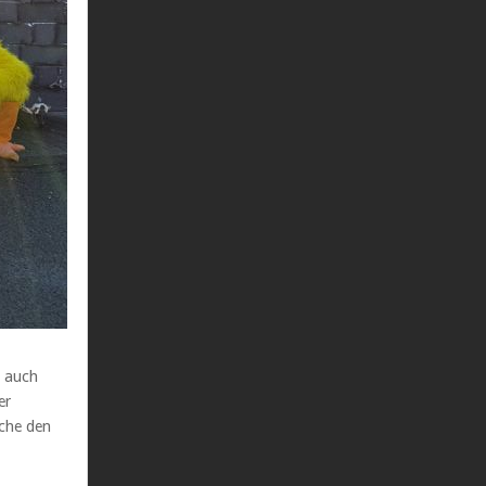
n auch
er
lche den