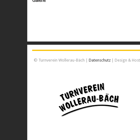
Galerie
© Turnverein Wollerau-Bäch |
Datenschutz
| Design & Hos