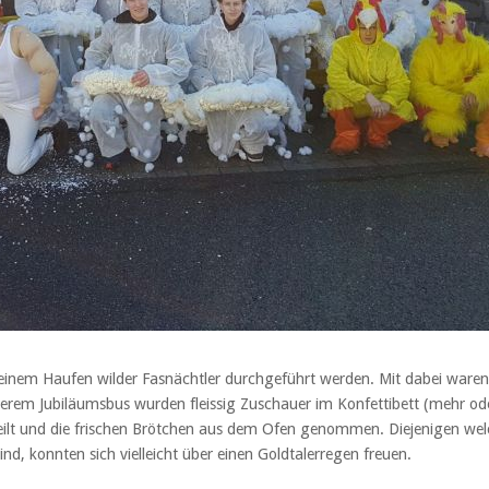
inem Haufen wilder Fasnächtler durchgeführt werden. Mit dabei ware
erem Jubiläumsbus wurden fleissig Zuschauer im Konfettibett (mehr od
rteilt und die frischen Brötchen aus dem Ofen genommen. Diejenigen we
 konnten sich vielleicht über einen Goldtalerregen freuen.